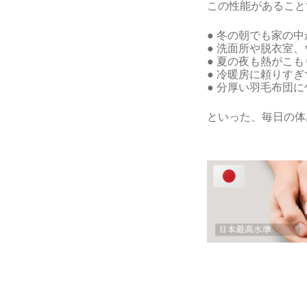
この性能があること
● 冬の朝でも家の
● 洗面所や脱衣室
● 夏の夜も熱がこ
● 冷暖房に頼りす
● 分厚い羽毛布団
といった、毎日の体