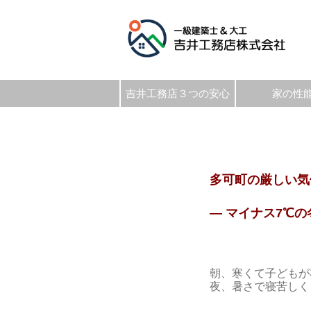
吉井工務店３つの安心
家の性
多可町の厳しい気
― マイナス7℃の
朝、寒くて子どもが
夜、暑さで寝苦しく