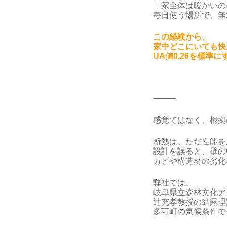
「家全体は暖かいの
毎日使う場所で、無
この経験から、
家中どこにいても快
UA値0.26を標準
⸻
感覚ではなく、根拠
断熱は、ただ性能を
設計を誤ると、壁の
カビや構造材の劣化
弊社では、
岐阜県立森林文化ア
辻充孝教授の結露理
多可町の気候条件で