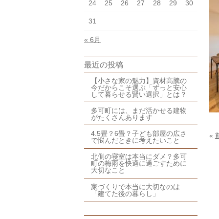
24
25
26
27
28
29
30
31
« 6月
最近の投稿
【小さな家の魅力】資材高騰の
今だからこそ選ぶ「ずっと安心
して暮らせる賢い選択」とは？
多可町には、まだ活かせる建物
がたくさんあります
4.5畳？6畳？子ども部屋の広さ
«
で悩んだときに考えたいこと
北側の寝室は本当にダメ？多可
町の梅雨を快適に過ごすために
大切なこと
家づくりで本当に大切なのは
「建てた後の暮らし」