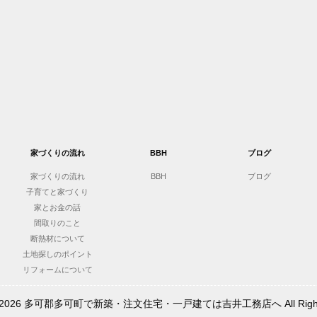
家づくりの流れ
BBH
ブログ
家づくりの流れ
BBH
ブログ
子育てと家づくり
家とお金の話
間取りのこと
断熱材について
土地探しのポイント
リフォームについて
t © 2026 多可郡多可町で新築・注文住宅・一戸建ては吉井工務店へ All Rights 