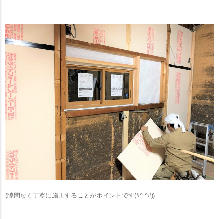
(隙間なく丁寧に施工することがポイントです(#^.^#))