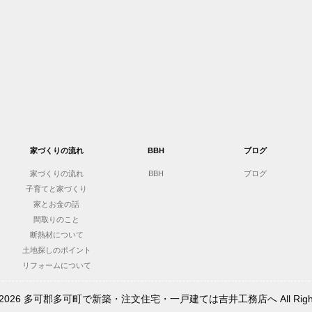
家づくりの流れ
BBH
ブログ
家づくりの流れ
BBH
ブログ
子育てと家づくり
家とお金の話
間取りのこと
断熱材について
土地探しのポイント
リフォームについて
t © 2026 多可郡多可町で新築・注文住宅・一戸建ては吉井工務店へ All Rights 