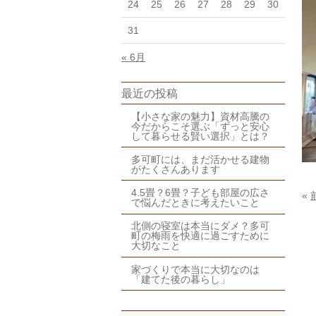
24
25
26
27
28
29
30
31
« 6月
最近の投稿
【小さな家の魅力】資材高騰の
今だからこそ選ぶ「ずっと安心
して暮らせる賢い選択」とは？
多可町には、まだ活かせる建物
がたくさんあります
4.5畳？6畳？子ども部屋の広さ
«
で悩んだときに考えたいこと
北側の寝室は本当にダメ？多可
町の梅雨を快適に過ごすために
大切なこと
家づくりで本当に大切なのは
「建てた後の暮らし」