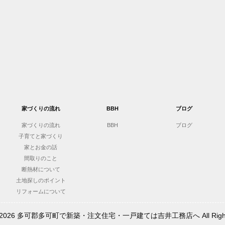
家づくりの流れ
BBH
ブログ
家づくりの流れ
BBH
ブログ
子育てと家づくり
家とお金の話
間取りのこと
断熱材について
土地探しのポイント
リフォームについて
t © 2026 多可郡多可町で新築・注文住宅・一戸建ては吉井工務店へ All Rights 