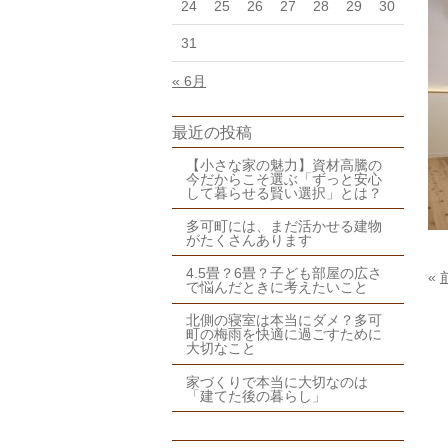
24
25
26
27
28
29
30
31
« 6月
最近の投稿
【小さな家の魅力】資材高騰の
今だからこそ選ぶ「ずっと安心
して暮らせる賢い選択」とは？
多可町には、まだ活かせる建物
がたくさんあります
4.5畳？6畳？子ども部屋の広さ
«
で悩んだときに考えたいこと
北側の寝室は本当にダメ？多可
町の梅雨を快適に過ごすために
大切なこと
家づくりで本当に大切なのは
「建てた後の暮らし」