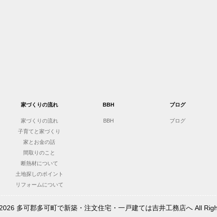
家づくりの流れ
BBH
ブログ
家づくりの流れ
BBH
ブログ
子育てと家づくり
家とお金の話
間取りのこと
断熱材について
土地探しのポイント
リフォームについて
t © 2026 多可郡多可町で新築・注文住宅・一戸建ては吉井工務店へ All Rights 