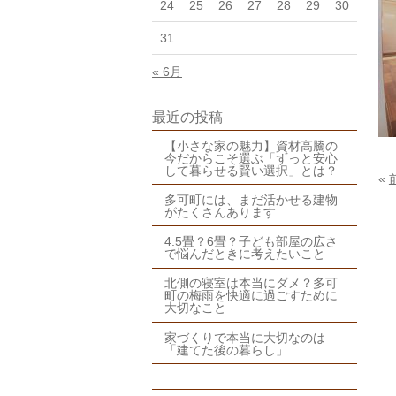
24
25
26
27
28
29
30
31
« 6月
最近の投稿
【小さな家の魅力】資材高騰の
今だからこそ選ぶ「ずっと安心
して暮らせる賢い選択」とは？
«
多可町には、まだ活かせる建物
がたくさんあります
4.5畳？6畳？子ども部屋の広さ
で悩んだときに考えたいこと
北側の寝室は本当にダメ？多可
町の梅雨を快適に過ごすために
大切なこと
家づくりで本当に大切なのは
「建てた後の暮らし」