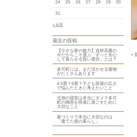
24
25
26
27
28
29
30
31
« 6月
最近の投稿
【小さな家の魅力】資材高騰の
«
今だからこそ選ぶ「ずっと安心
して暮らせる賢い選択」とは？
多可町には、まだ活かせる建物
がたくさんあります
4.5畳？6畳？子ども部屋の広さ
で悩んだときに考えたいこと
北側の寝室は本当にダメ？多可
町の梅雨を快適に過ごすために
大切なこと
家づくりで本当に大切なのは
「建てた後の暮らし」