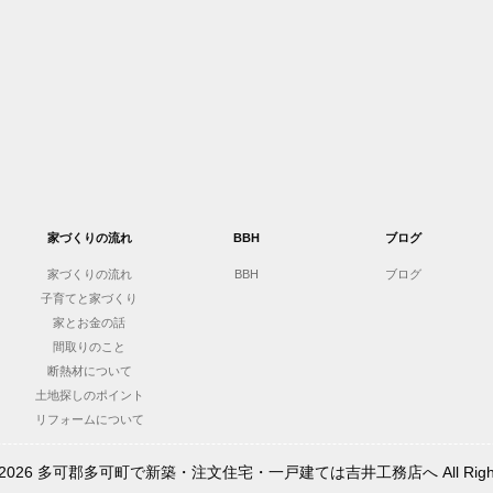
家づくりの流れ
BBH
ブログ
家づくりの流れ
BBH
ブログ
子育てと家づくり
家とお金の話
間取りのこと
断熱材について
土地探しのポイント
リフォームについて
t © 2026 多可郡多可町で新築・注文住宅・一戸建ては吉井工務店へ All Rights 