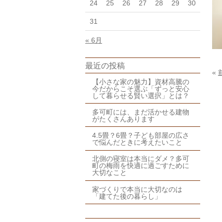
24
25
26
27
28
29
30
31
« 6月
最近の投稿
«
【小さな家の魅力】資材高騰の
今だからこそ選ぶ「ずっと安心
して暮らせる賢い選択」とは？
多可町には、まだ活かせる建物
がたくさんあります
4.5畳？6畳？子ども部屋の広さ
で悩んだときに考えたいこと
北側の寝室は本当にダメ？多可
町の梅雨を快適に過ごすために
大切なこと
家づくりで本当に大切なのは
「建てた後の暮らし」