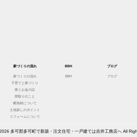
家づくりの流れ
BBH
ブログ
家づくりの流れ
BBH
ブログ
子育てと家づくり
家とお金の話
間取りのこと
断熱材について
土地探しのポイント
リフォームについて
t © 2026 多可郡多可町で新築・注文住宅・一戸建ては吉井工務店へ All Rights 