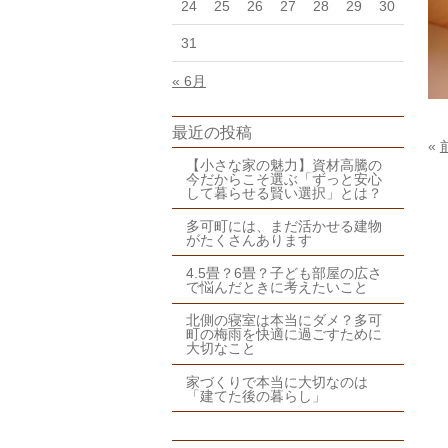
24
25
26
27
28
29
30
31
« 6月
最近の投稿
«
【小さな家の魅力】資材高騰の
今だからこそ選ぶ「ずっと安心
して暮らせる賢い選択」とは？
多可町には、まだ活かせる建物
がたくさんあります
4.5畳？6畳？子ども部屋の広さ
で悩んだときに考えたいこと
北側の寝室は本当にダメ？多可
町の梅雨を快適に過ごすために
大切なこと
家づくりで本当に大切なのは
「建てた後の暮らし」