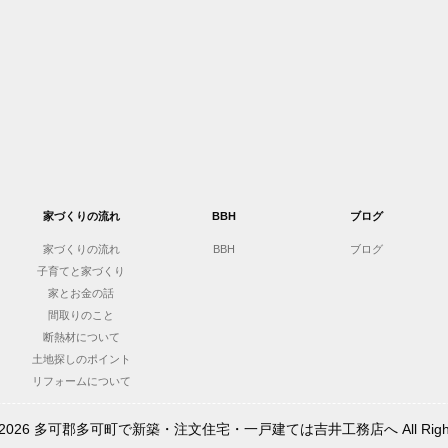
家づくりの流れ
BBH
ブログ
家づくりの流れ
BBH
ブログ
子育てと家づくり
家とお金の話
間取りのこと
断熱材について
土地探しのポイント
リフォームについて
t © 2026 多可郡多可町で新築・注文住宅・一戸建ては吉井工務店へ All Rights 