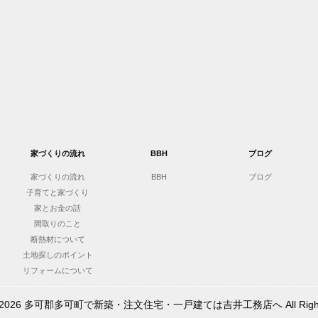
家づくりの流れ
BBH
ブログ
家づくりの流れ
BBH
ブログ
子育てと家づくり
家とお金の話
間取りのこと
断熱材について
土地探しのポイント
リフォームについて
t © 2026 多可郡多可町で新築・注文住宅・一戸建ては吉井工務店へ All Rights 