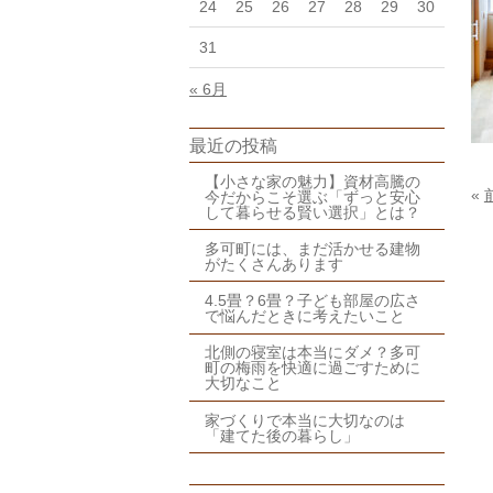
24
25
26
27
28
29
30
31
« 6月
最近の投稿
【小さな家の魅力】資材高騰の
«
今だからこそ選ぶ「ずっと安心
して暮らせる賢い選択」とは？
多可町には、まだ活かせる建物
がたくさんあります
4.5畳？6畳？子ども部屋の広さ
で悩んだときに考えたいこと
北側の寝室は本当にダメ？多可
町の梅雨を快適に過ごすために
大切なこと
家づくりで本当に大切なのは
「建てた後の暮らし」