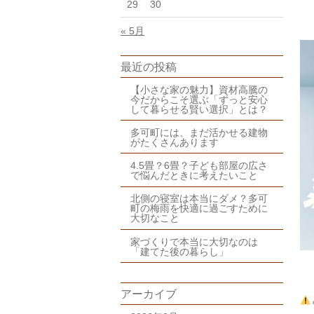
29
30
« 5月
最近の投稿
【小さな家の魅力】資材高騰の
今だからこそ選ぶ「ずっと安心
して暮らせる賢い選択」とは？
多可町には、まだ活かせる建物
がたくさんあります
4.5畳？6畳？子ども部屋の広さ
で悩んだときに考えたいこと
北側の寝室は本当にダメ？多可
町の梅雨を快適に過ごすために
大切なこと
家づくりで本当に大切なのは
「建てた後の暮らし」
アーカイブ