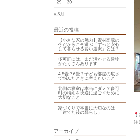
29
30
« 5月
最近の投稿
【小さな家の魅力】資材高騰の
今だからこそ選ぶ「ずっと安心
して暮らせる賢い選択」とは？
多可町には、まだ活かせる建物
がたくさんあります
4.5畳？6畳？子ども部屋の広さ
で悩んだときに考えたいこと
北側の寝室は本当にダメ？多可
町の梅雨を快適に過ごすために
大切なこと
家づくりで本当に大切なのは
「建てた後の暮らし」
詳
アーカイブ